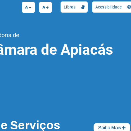
A
A
Libras
Acessibilidade
doria de
âmara de Apiacás
de Serviços
Saiba Mais