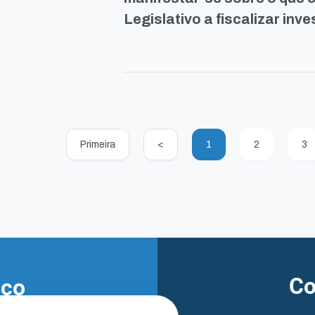
Legislativo a fiscalizar inv
Primeira
<
1
2
3
Co
sco